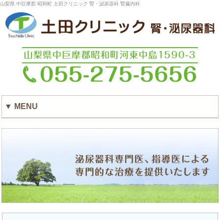
山梨県 中巨摩郡 昭和町 土田クリニック 腎・泌尿器科 腎臓内科
▼ MENU